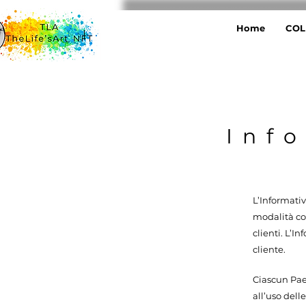
Home
COL
Inf
L’Informati
modalità con
clienti. L’I
cliente.
Ciascun Paes
all’uso dell