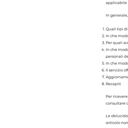
applicabile 
In generale,
Quali tipi d
In che modo
Per quali sc
In che modo
personali dei
In che modo 
Il servizio 
Aggiornamen
Recapiti
Per ricevere
consultare 
Le delucidaz
articolo no