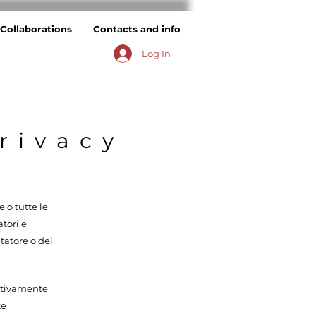
Collaborations
Contacts and info
Log In
rivacy
 o tutte le
atori e
itatore o del
lativamente
te